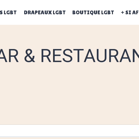
S LGBT
DRAPEAUX LGBT
BOUTIQUE LGBT
+ SI A
AR & RESTAURA