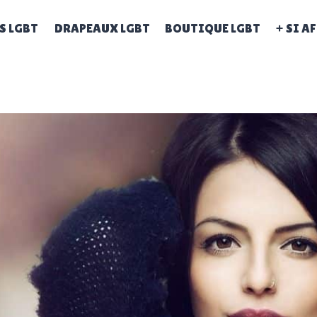
S LGBT
DRAPEAUX LGBT
BOUTIQUE LGBT
+ SI A