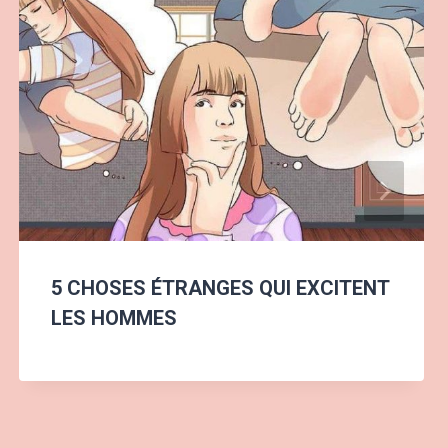
5 CHOSES ÉTRANGES QUI EXCITENT
LES HOMMES