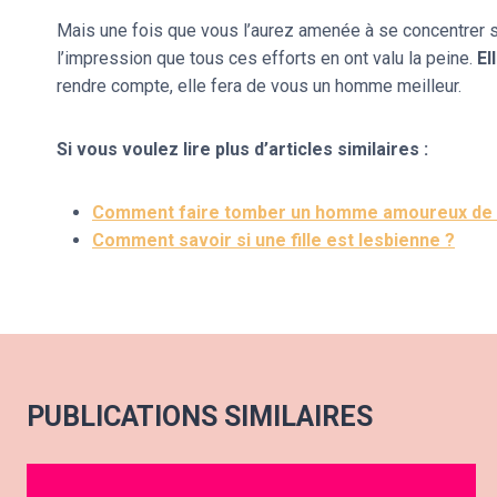
Mais une fois que vous l’aurez amenée à se concentrer su
l’impression que tous ces efforts en ont valu la peine.
El
rendre compte, elle fera de vous un homme meilleur.
Si vous voulez lire plus d’articles similaires :
Comment faire tomber un homme amoureux de 
Comment savoir si une fille est lesbienne ?
PUBLICATIONS SIMILAIRES