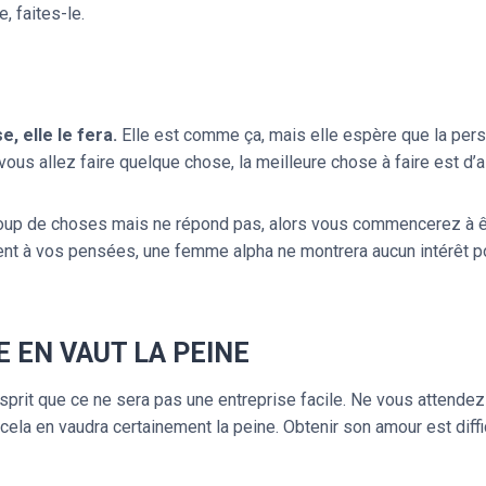
, faites-le.
, elle le fera.
Elle est comme ça, mais elle espère que la personn
ous allez faire quelque chose, la meilleure chose à faire est d’al
ucoup de choses mais ne répond pas, alors vous commencerez à ê
nt à vos pensées, une femme alpha ne montrera aucun intérêt pou
E EN VAUT LA PEINE
prit que ce ne sera pas une entreprise facile. Ne vous attendez 
s cela en vaudra certainement la peine. Obtenir son amour est diff