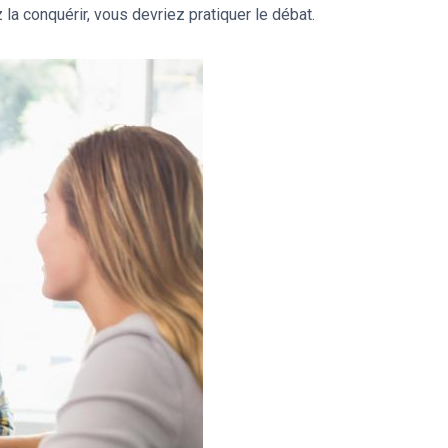
 la conquérir, vous devriez pratiquer le débat.